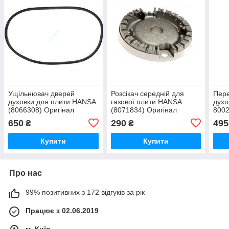
Ущільнювач дверей
Розсікач середній для
Пере
духовки для плити HANSA
газової плити HANSA
духо
(8066308) Оригінал
(8071834) Оригінал
800
650
290
495
₴
₴
Купити
Купити
Про нас
99% позитивних з 172 відгуків за рік
Працює з 02.06.2019
м. Київ