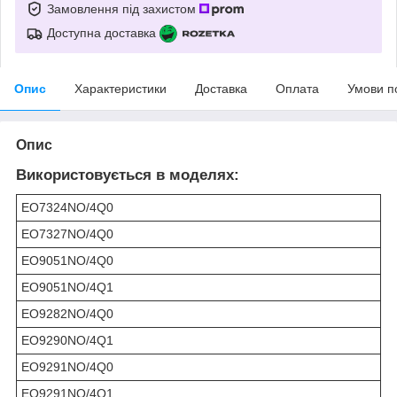
Замовлення під захистом
Доступна доставка
Опис
Характеристики
Доставка
Оплата
Умови п
Опис
Використовується в моделях:
EO7324NO/4Q0
EO7327NO/4Q0
EO9051NO/4Q0
EO9051NO/4Q1
EO9282NO/4Q0
EO9290NO/4Q1
EO9291NO/4Q0
EO9291NO/4Q1