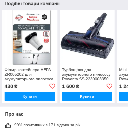
Подібні товари компанії
Фільтр контейнера HEPA
Турбощітка для
Міні
ZR005202 для
акумуляторного пилососу
акум
акумуляторного пилососа
Rowenta SS-2230003350
Row
Rowenta RH7233 Оригінал
430
1 600
1 2
₴
₴
Купити
Купити
Про нас
99% позитивних з 171 відгука за рік