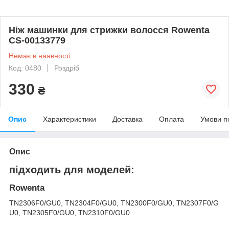
Ніж машинки для стрижки волосся Rowenta
CS-00133779
Немає в наявності
Код: 0480
Роздріб
330
₴
Опис
Характеристики
Доставка
Оплата
Умови п
Опис
підходить для моделей:
Rowenta
TN2306F0/GU0, TN2304F0/GU0, TN2300F0/GU0, TN2307F0/G
U0, TN2305F0/GU0, TN2310F0/GU0