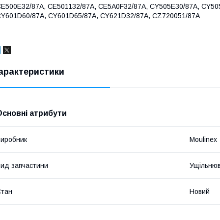
E500E32/87A, CE501132/87A, CE5A0F32/87A, CY505E30/87A, CY50
Y601D60/87A, CY601D65/87A, CY621D32/87A, CZ720051/87A
арактеристики
Основні атрибути
иробник
Moulinex
ид запчастини
Ущільнюв
Стан
Новий