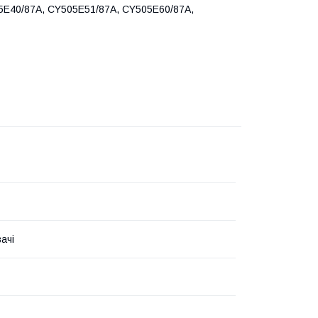
5E40/87A, CY505E51/87A, CY505E60/87A,
ачі