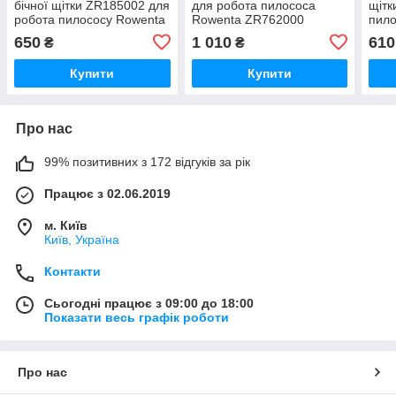
бічної щітки ZR185002 для
для робота пилососа
щітк
робота пилососу Rowenta
Rowenta ZR762000
пило
Serie 75S/75S+
ZR7
650
1 010
610
₴
₴
Купити
Купити
Про нас
99% позитивних з 172 відгуків за рік
Працює з 02.06.2019
м. Київ
Київ, Україна
Контакти
Сьогодні працює з 09:00 до 18:00
Показати весь графік роботи
Про нас