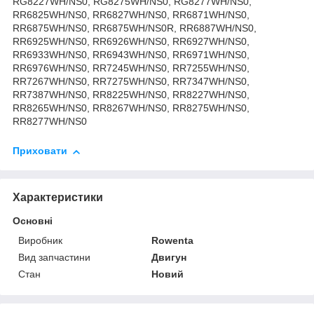
RG8227WH/NS0, RG8275WH/NS0, RG8277WH/NS0,
RR6825WH/NS0, RR6827WH/NS0, RR6871WH/NS0,
RR6875WH/NS0, RR6875WH/NS0R, RR6887WH/NS0,
RR6925WH/NS0, RR6926WH/NS0, RR6927WH/NS0,
RR6933WH/NS0, RR6943WH/NS0, RR6971WH/NS0,
RR6976WH/NS0, RR7245WH/NS0, RR7255WH/NS0,
RR7267WH/NS0, RR7275WH/NS0, RR7347WH/NS0,
RR7387WH/NS0, RR8225WH/NS0, RR8227WH/NS0,
RR8265WH/NS0, RR8267WH/NS0, RR8275WH/NS0,
RR8277WH/NS0
Приховати
Характеристики
Основні
Виробник
Rowenta
Вид запчастини
Двигун
Стан
Новий