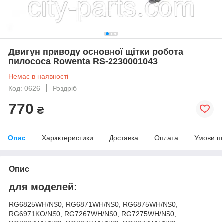
Двигун приводу основної щітки робота
пилососа Rowenta RS-2230001043
Немає в наявності
Код: 0626
Роздріб
770
₴
Опис
Характеристики
Доставка
Оплата
Умови п
Опис
для моделей:
RG6825WH/NS0, RG6871WH/NS0, RG6875WH/NS0,
RG6971KO/NS0, RG7267WH/NS0, RG7275WH/NS0,