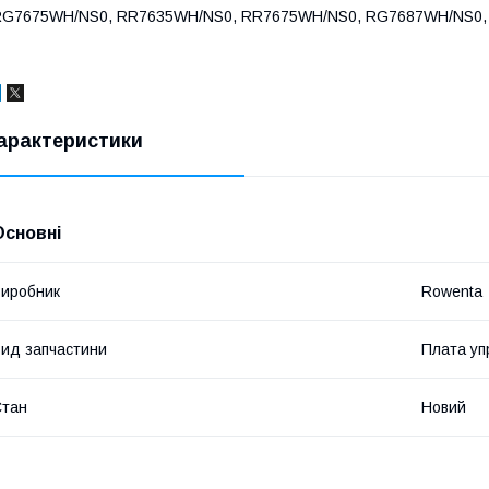
RG7675WH/NS0, RR7635WH/NS0, RR7675WH/NS0, RG7687WH/NS0,
арактеристики
Основні
иробник
Rowenta
ид запчастини
Плата уп
Стан
Новий