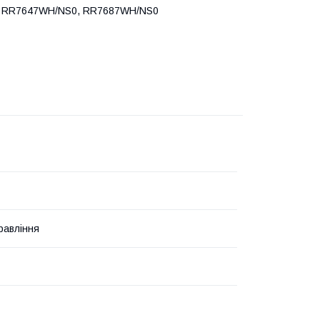
 RR7647WH/NS0, RR7687WH/NS0
равління