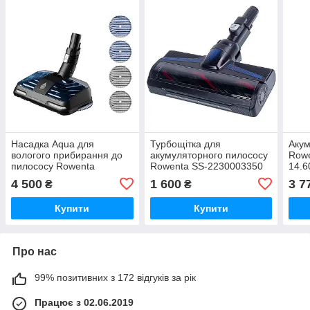
Насадка Aqua для
Турбощітка для
Акум
вологого прибирання до
акумуляторного пилососу
Rowe
пилососу Rowenta
Rowenta SS-2230003350
14.6
ZR009C00
32.4
4 500
1 600
3 7
₴
₴
Купити
Купити
Про нас
99% позитивних з 172 відгуків за рік
Працює з 02.06.2019