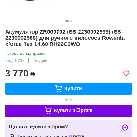
Акумулятор ZR009702 (SS-2230002599) (SS-
2230002589) для ручного пилососа Rowenta
xforce flex 14.60 RH99C0WO
Готово до відправки
Код: 0738
Роздріб
3 770
₴
Купити
або
Купити з
Що таке купити з Пром?
Замовлення під захистом