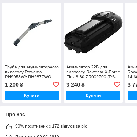
Труба для акумуляторного
Акумулятор 22В для
Акум
пилососу Rowenta
пилососу Rowenta X-Force
Rowe
RH9958WA RH9877WO
Flex 8.60 ZR009700 (RS-
14.6
SS-2230002505
2230002213)
32.4
1 200
3 240
3 7
₴
₴
Купити
Купити
Про нас
99% позитивних з 172 відгуків за рік
Працює з 02.06.2019