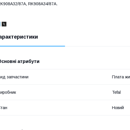
K908A32/87A, RK908A34/87A.
арактеристики
Основні атрибути
ид запчастини
Плата ж
иробник
Tefal
Стан
Новий