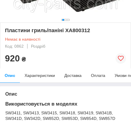
Пластини гриль/паніні XA800312
Немає в наявності
Код: 0862
Роздріб
920
₴
Опис
Характеристики
Доставка
Оплата
Умови п
Опис
Використовується в моделях
SW3411, SW3413, SW3415, SW3418, SW3419, SW341B,
SW341D, SW342D, SW852D, SW853D, SW854D, SW857D