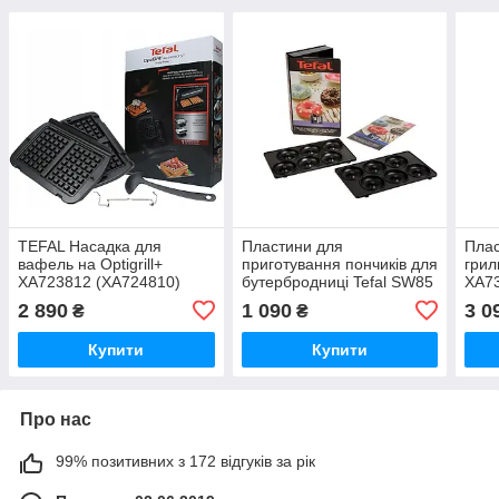
TEFAL Насадка для
Пластини для
Плас
вафель на Optigrill+
приготування пончиків для
грил
XA723812 (XA724810)
бутербродниці Tefal SW85
XA73
Оригінал
XA801112
2 890
1 090
3 0
₴
₴
Купити
Купити
Про нас
99% позитивних з 172 відгуків за рік