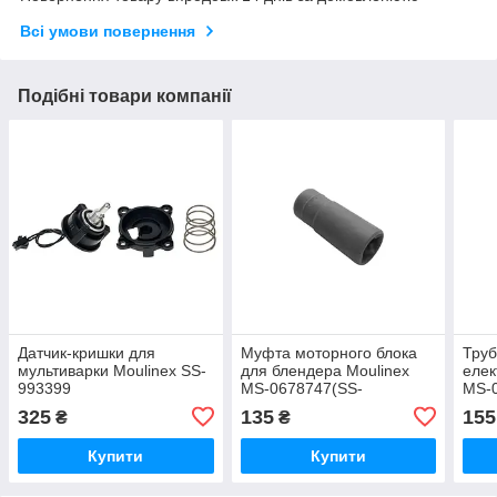
Всі умови повернення
Подібні товари компанії
Датчик-кришки для
Муфта моторного блока
Труб
мультиварки Moulinex SS-
для блендера Moulinex
елек
993399
MS-0678747(SS-
MS-
1600005525) Оригінал
325
135
155
₴
₴
Купити
Купити