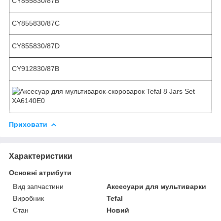
CY855830/87B
CY855830/87C
CY855830/87D
CY912830/87B
Приховати
Характеристики
Основні атрибути
Вид запчастини
Аксесуари для мультиварки
Виробник
Tefal
Стан
Новий