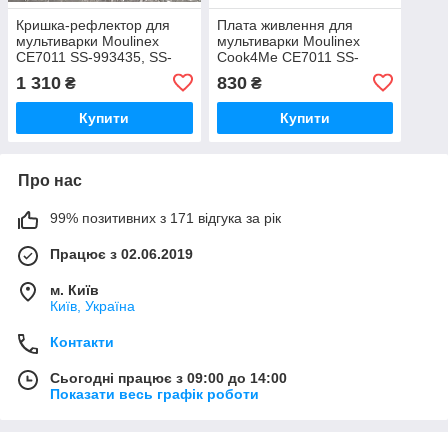
Кришка-рефлектор для
Плата живлення для
мультиварки Moulinex
мультиварки Moulinex
CE7011 SS-993435, SS-
Cook4Me CE7011 SS-
208053, SS-204864
993450 (SS-993572)
1 310
830
₴
₴
Оригінал
Оригінал
Купити
Купити
Про нас
99% позитивних з 171 відгука за рік
Працює з 02.06.2019
м. Київ
Київ, Україна
Контакти
Сьогодні працює з 09:00 до 14:00
Показати весь графік роботи