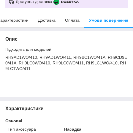
Доступна доставка
арактеристики
Доставка
Оплата
Умови повернення
Опис
Підходить для моделей:
RH9AD1WO/410, RH9AD1WO/411, RH9BC1WO/41A, RH9CD9E
0/41A, RH9LC0WO/410, RH9LC0WO/411, RH9LC1WO/410, RH
9LC1WO/411
Характеристики
Основні
Тип аксесуара
Насадка