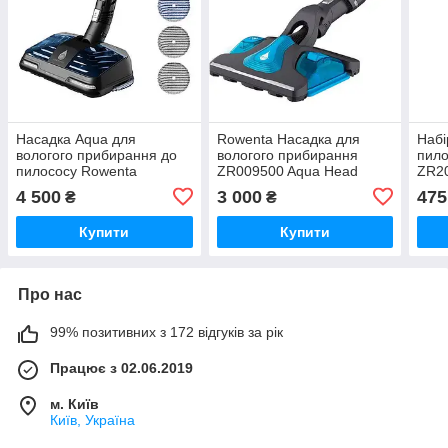
Насадка Aqua для
Rowenta Насадка для
Набі
вологого прибирання до
вологого прибирання
пило
пилососу Rowenta
ZR009500 Aqua Head
ZR2
ZR009C00
Оригінал
4 500
3 000
475
₴
₴
Купити
Купити
Про нас
99% позитивних з 172 відгуків за рік
Працює з 02.06.2019
м. Київ
Київ, Україна