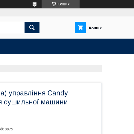
Кошик
Кошик
а) управлiння Candy
я сушильної машини
од:
0979