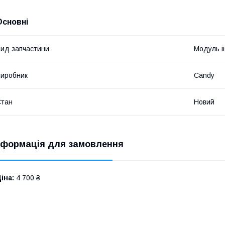
Основні
ид запчастини
Модуль і
иробник
Candy
Стан
Новий
нформація для замовлення
іна:
4 700 ₴